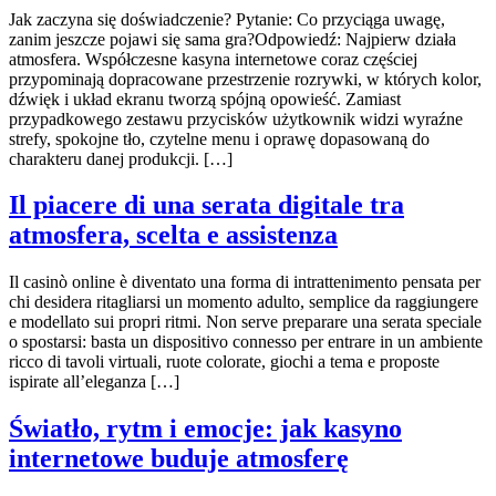
Jak zaczyna się doświadczenie? Pytanie: Co przyciąga uwagę,
zanim jeszcze pojawi się sama gra?Odpowiedź: Najpierw działa
atmosfera. Współczesne kasyna internetowe coraz częściej
przypominają dopracowane przestrzenie rozrywki, w których kolor,
dźwięk i układ ekranu tworzą spójną opowieść. Zamiast
przypadkowego zestawu przycisków użytkownik widzi wyraźne
strefy, spokojne tło, czytelne menu i oprawę dopasowaną do
charakteru danej produkcji. […]
Il piacere di una serata digitale tra
atmosfera, scelta e assistenza
Il casinò online è diventato una forma di intrattenimento pensata per
chi desidera ritagliarsi un momento adulto, semplice da raggiungere
e modellato sui propri ritmi. Non serve preparare una serata speciale
o spostarsi: basta un dispositivo connesso per entrare in un ambiente
ricco di tavoli virtuali, ruote colorate, giochi a tema e proposte
ispirate all’eleganza […]
Światło, rytm i emocje: jak kasyno
internetowe buduje atmosferę