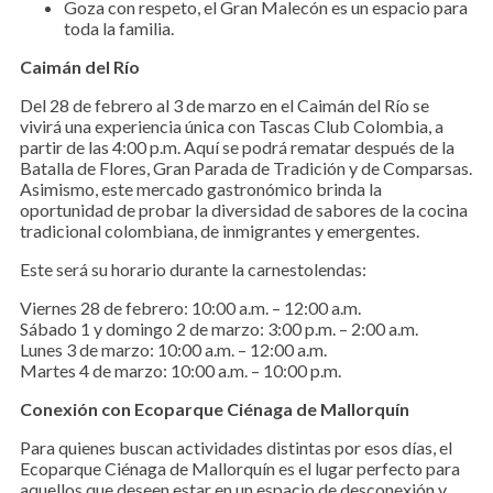
Goza con respeto, el Gran Malecón es un espacio para
toda la familia.
Caimán del Río
Del 28 de febrero al 3 de marzo en el Caimán del Río se
vivirá una experiencia única con Tascas Club Colombia, a
partir de las 4:00 p.m. Aquí se podrá rematar después de la
Batalla de Flores, Gran Parada de Tradición y de Comparsas.
Asimismo, este mercado gastronómico brinda la
oportunidad de probar la diversidad de sabores de la cocina
tradicional colombiana, de inmigrantes y emergentes.
Este será su horario durante la carnestolendas:
Viernes 28 de febrero: 10:00 a.m. – 12:00 a.m.
Sábado 1 y domingo 2 de marzo: 3:00 p.m. – 2:00 a.m.
Lunes 3 de marzo: 10:00 a.m. – 12:00 a.m.
Martes 4 de marzo: 10:00 a.m. – 10:00 p.m.
Conexión con Ecoparque Ciénaga de Mallorquín
Para quienes buscan actividades distintas por esos días, el
Ecoparque Ciénaga de Mallorquín es el lugar perfecto para
aquellos que deseen estar en un espacio de desconexión y