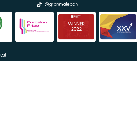
@granmalecon
tal