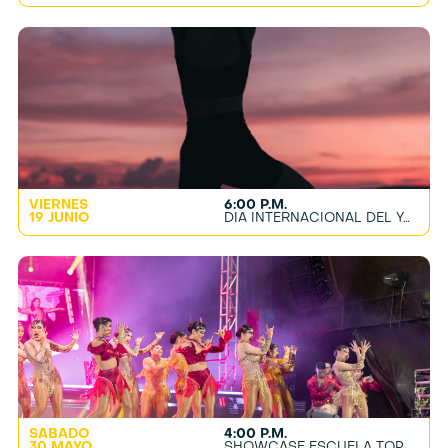
VIERNES
6:00 P.M.
19 JUNIO
DÍA INTERNACIONAL DEL YOGA
SÁBADO
4:00 P.M.
30 MAYO
SHOWCASE ESCUELA TOP DANCE